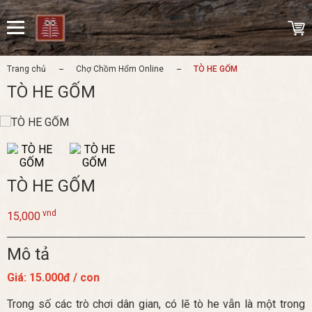
Trang chủ
Chợ Chồm Hổm Online
TÒ HE GỐM
TÒ HE GỐM
TÒ HE GỐM
vnd
15,000
Mô tả
Giá: 15.000đ / con
Trong số các trò chơi dân gian, có lẽ tò he vẫn là một trong