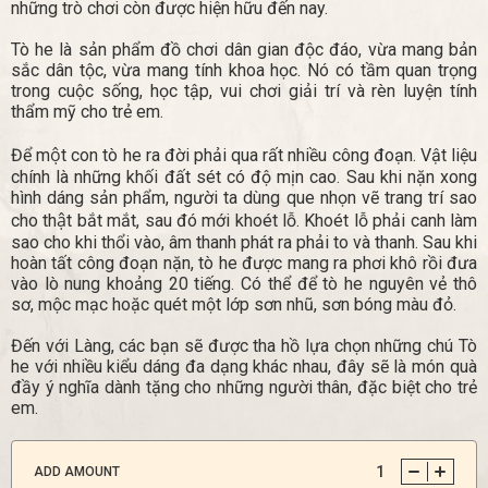
những trò chơi còn được hiện hữu đến nay.
Tò he là sản phẩm đồ chơi dân gian độc đáo, vừa mang bản
sắc dân tộc, vừa mang tính khoa học. Nó có tầm quan trọng
trong cuộc sống, học tập, vui chơi giải trí và rèn luyện tính
thẩm mỹ cho trẻ em.
Để một con tò he ra đời phải qua rất nhiều công đoạn. Vật liệu
chính là những khối đất sét có độ mịn cao. Sau khi nặn xong
hình dáng sản phẩm, người ta dùng que nhọn vẽ trang trí sao
cho thật bắt mắt, sau đó mới khoét lỗ. Khoét lỗ phải canh làm
sao cho khi thổi vào, âm thanh phát ra phải to và thanh. Sau khi
hoàn tất công đoạn nặn, tò he được mang ra phơi khô rồi đưa
vào lò nung khoảng 20 tiếng. Có thể để tò he nguyên vẻ thô
sơ, mộc mạc hoặc quét một lớp sơn nhũ, sơn bóng màu đỏ.
Đến với Làng, các bạn sẽ được tha hồ lựa chọn những chú Tò
he với nhiều kiểu dáng đa dạng khác nhau, đây sẽ là món quà
đầy ý nghĩa dành tặng cho những người thân, đặc biệt cho trẻ
em.
1
ADD AMOUNT