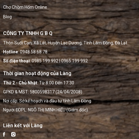
Chợ Chồm Hổm Online
Blog
CÔNG TY TNHH G B Q
Thôn Suối Cạn, Xã Lát, Huyện Lạc Dương, Tỉnh Lâm Đồng, Đà Lạt
Hotline
: 0948 58 68 78
Số điện thoại
: 0985 199 992 | 0965 199 992
Thời gian hoạt động của Làng
Thứ 2 - Chủ Nhật
: Từ 8:00 Đến 17:30
GPKD & MST: 5800598317 (24/04/2008)
Nơi cấp: Sở kế hoạch và đầu tư tỉnh Lâm Đồng
Người ĐDPL: NGÔ THỊ MINH HIẾU (Giám đốc)
Liên kết với Làng