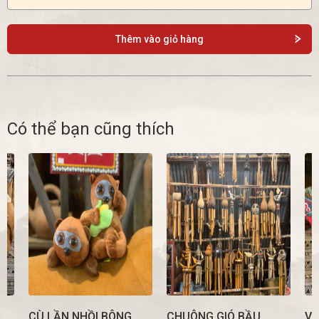
Thêm vào giỏ hàng
Có thể bạn cũng thích
CÙ LẦN NHỒI BÔNG
CHUÔNG GIÓ BẦU
VO