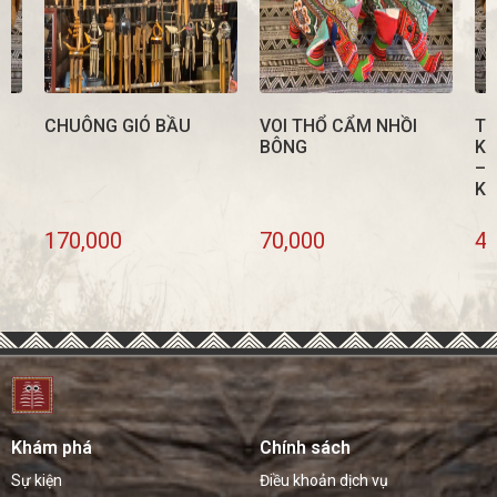
CHUÔNG GIÓ BẦU
VOI THỔ CẨM NHỒI
TƯ
N
BÔNG
KH
– 
KH
170,000
70,000
45
Khám phá
Chính sách
Sự kiện
Điều khoản dịch vụ