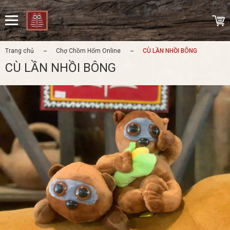
Trang chủ
Chợ Chồm Hổm Online
CÙ LẦN NHỒI BÔNG
CÙ LẦN NHỒI BÔNG